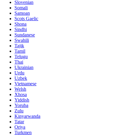
Slovenian
Somali
Samoan
Scots Gaelic
Shona
Sindhi
Sundanese
Swahili
Tajik
Tamil
Telugu
Thai
Ukrainian
Urdu
Uzbek
Vietnamese
Welsh
Xhosa
Yiddish
Yoruba
Zulu
Kinyarwanda
Tatar
Oriya
Turkmen