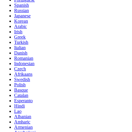
Spanish
Russian
Japanese
Korean
Arabic
Irish
Greek
Turkish
Italian
Danish
Romanian
Indonesian
Czech
Afrikaans
Swedish
Polish
Basque
Catalan
Esperanto
Hindi
Lao
Albanian
Amharic
Armenian