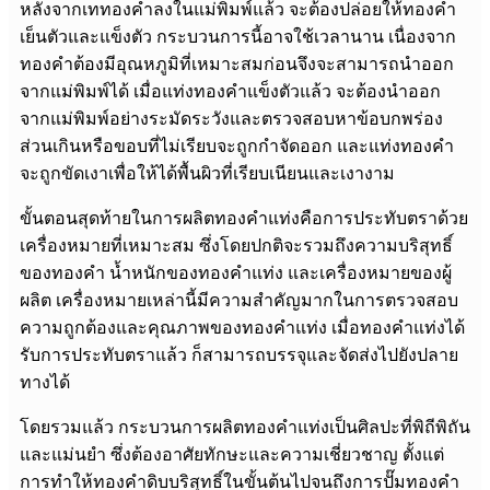
หลังจากเททองคำลงในแม่พิมพ์แล้ว จะต้องปล่อยให้ทองคำ
เย็นตัวและแข็งตัว กระบวนการนี้อาจใช้เวลานาน เนื่องจาก
ทองคำต้องมีอุณหภูมิที่เหมาะสมก่อนจึงจะสามารถนำออก
จากแม่พิมพ์ได้ เมื่อแท่งทองคำแข็งตัวแล้ว จะต้องนำออก
จากแม่พิมพ์อย่างระมัดระวังและตรวจสอบหาข้อบกพร่อง
ส่วนเกินหรือขอบที่ไม่เรียบจะถูกกำจัดออก และแท่งทองคำ
จะถูกขัดเงาเพื่อให้ได้พื้นผิวที่เรียบเนียนและเงางาม
ขั้นตอนสุดท้ายในการผลิตทองคำแท่งคือการประทับตราด้วย
เครื่องหมายที่เหมาะสม ซึ่งโดยปกติจะรวมถึงความบริสุทธิ์
ของทองคำ น้ำหนักของทองคำแท่ง และเครื่องหมายของผู้
ผลิต เครื่องหมายเหล่านี้มีความสำคัญมากในการตรวจสอบ
ความถูกต้องและคุณภาพของทองคำแท่ง เมื่อทองคำแท่งได้
รับการประทับตราแล้ว ก็สามารถบรรจุและจัดส่งไปยังปลาย
ทางได้
โดยรวมแล้ว กระบวนการผลิตทองคำแท่งเป็นศิลปะที่พิถีพิถัน
และแม่นยำ ซึ่งต้องอาศัยทักษะและความเชี่ยวชาญ ตั้งแต่
การทำให้ทองคำดิบบริสุทธิ์ในขั้นต้นไปจนถึงการปั๊มทองคำ